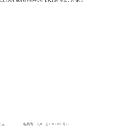
7/577549）审核和学院办公室（理2119）盖章，到勺园五
州立
备案号：
京ICP备13030893号-3