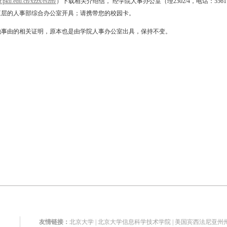
hr.pku.edu.cn/xzzx/rszm/
）下载相关介绍信， 经学院人事办公室（理2302/4，电话：5561
三层的人事部综合办公室开具；请携带您的校园卡。
他事由的相关证明，原本也是由学院人事办公室出具，保持不变。
友情链接：
北京大学
|
北京大学信息科学技术学院
|
美国宾西法尼亚州