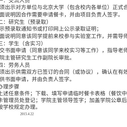
一：交流人员
须出示对方单位与北京大学（包含校内各单位）正式
面说明因合作需要申请餐卡，并由项目负责人签字。
二：研究生（预录取）
示预录取通知书或打印网上公示录取证明；
面说明同意该同学提前来校参与实验室工作，并需导
三：学生（含实习）
交书面申请（同意该同学来校实习等工作），指导老
院主管研究生工作副院长审批。
四：劳务人员
须出示供需双方已签订的合同（或协议），确认在有
供书面申请，并由负责人签字。
办理步骤
上述任意条件；下载、填写申请临时餐卡表格（餐饮中
卡管理员处登记；学院主管领导签字；加盖学院公章后
按学校规定办理。
15.4.22