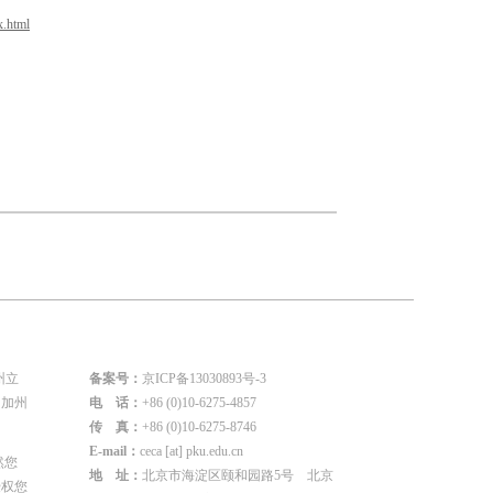
x.html
州立
备案号：
京ICP备13030893号-3
国加州
电 话：
+86 (0)10-6275-4857
传 真：
+86 (0)10-6275-8746
E-mail：
ceca [at] pku.edu.cn
然您
地 址：
北京市海淀区颐和园路5号 北京
授权您