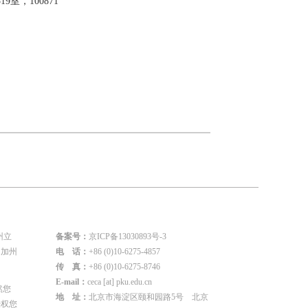
室，100871
州立
备案号：
京ICP备13030893号-3
国加州
电 话：
+86 (0)10-6275-4857
传 真：
+86 (0)10-6275-8746
E-mail：
ceca [at] pku.edu.cn
然您
地 址：
北京市海淀区颐和园路5号 北京
授权您