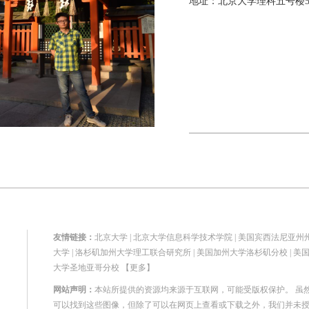
地址：北京大学理科五号楼519
友情链接：
北京大学
|
北京大学信息科学技术学院
|
美国宾西法尼亚州
大学
|
洛杉矶加州大学理工联合研究所
|
美国加州大学洛杉矶分校
|
美
大学圣地亚哥分校
【更多】
网站声明：
本站所提供的资源均来源于互联网，可能受版权保护。 虽
可以找到这些图像，但除了可以在网页上查看或下载之外，我们并未