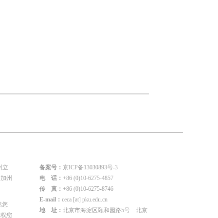
州立
备案号：
京ICP备13030893号-3
国加州
电 话：
+86 (0)10-6275-4857
传 真：
+86 (0)10-6275-8746
E-mail：
ceca [at] pku.edu.cn
然您
地 址：
北京市海淀区颐和园路5号 北京
授权您