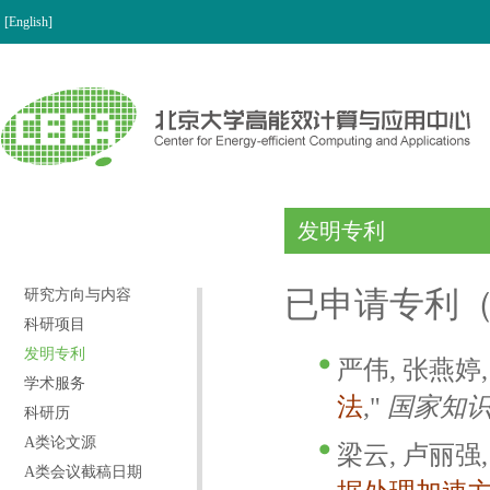
[English]
发明专利
已申请专利
研究方向与内容
科研项目
发明专利
严伟, 张燕婷,
学术服务
法
,"
国家知
科研历
A类论文源
梁云, 卢丽强,
A类会议截稿日期