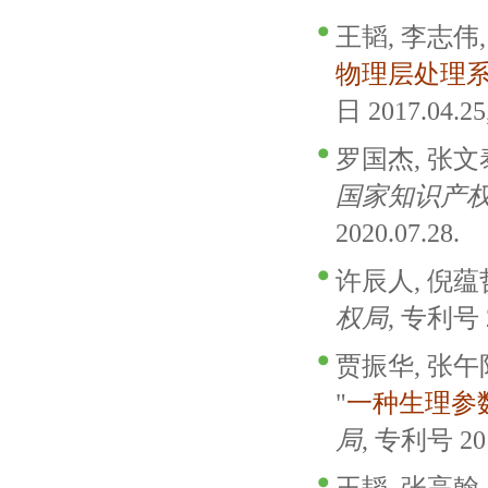
王韬, 李志伟,
物理层处理
日 2017.04.2
罗国杰, 张文泰
国家知识产
2020.07.28.
许辰人, 倪蕴哲
权局
, 专利号 2
贾振华, 张午阳
"
一种生理参
局
, 专利号 201