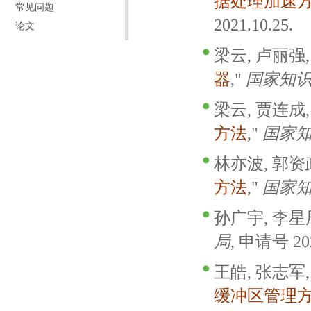
据处理加速
常见问题
2021.10.25.
论文
梁云, 卢丽强,
器
,"
国家知
梁云, 贾连成,
方法
,"
国家
林亦波, 郭资政
方法
,"
国家
孙广宇, 李星辰
局
, 申请号 202
王皓, 张志军,
缓冲区管理