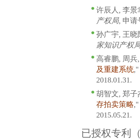
许辰人, 李景聿
产权局
, 申请号
孙广宇, 王晓阳
家知识产权
高睿鹏, 周兵,
及重建系统
,
2018.01.31.
胡智文, 郑子杰
存拍卖策略
,
2015.05.21.
已授权专利