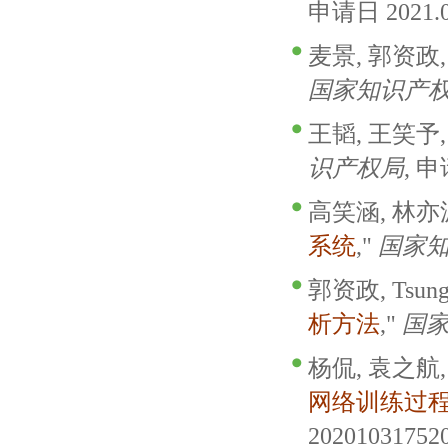
申请日 2021.0
麦景, 郭资政,
国家知识产
王韬, 王笑予,
识产权局
, 申
高笑涵, 林亦波
系统
,"
国家
郭资政, Tsung
析方法
,"
国
杨侃, 袁之航,
网络训练过
20201031752