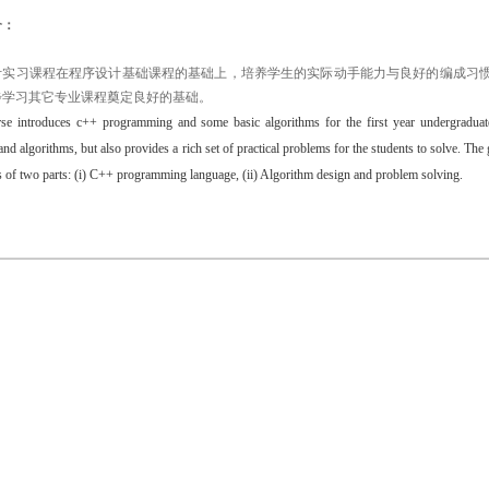
介：
计实习课程在程序设计基础课程的基础上，培养学生的实际动手能力与良好的编成习
步学习其它专业课程奠定良好的基础。
rse introduces c++ programming and some basic algorithms for the first year undergraduat
nd algorithms, but also provides a rich set of practical problems for the students to solve. The 
ts of two parts: (i) C++ programming language, (ii) Algorithm design and problem solving.