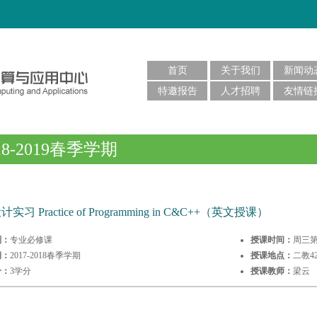
首页
关于我们
新闻动
特邀报告
人才招聘
友情链
18-2019春季学期
实习 Practice of Programming in C&C++（英文授课）
别：
专业必修课
授课时间：
周三第3
期：
2017-2018春季学期
授课地点：
二教42
分：
3学分
授课教师：
梁云