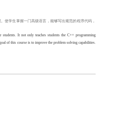
惯。使学生掌握一门高级语言，能够写出规范的程序代码，
e students. It not only teaches students the C++ programming
goal of this course is to improve the problem solving capabilities.