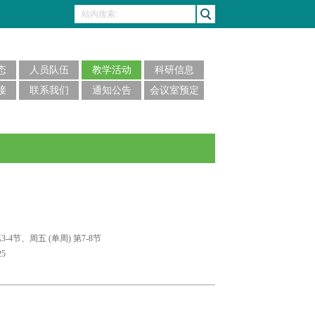
态
人员队伍
教学活动
科研信息
接
联系我们
通知公告
会议室预定
-4节、周五 (单周) 第7-8节
5